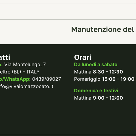
Manutenzione del
tti
Orari
o:
Via Montelungo, 7
Da lunedì a sabato
ltre (BL) – ITALY
Mattina
8:30 – 12:30
no/WhatsApp:
0439/89027
Pomeriggio
15:00 – 19:00
nfo@vivaiomazzocato.it
Domenica e festivi
Mattina
9:00 – 12:00