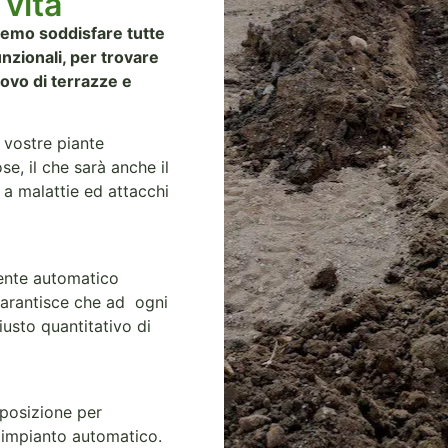
 vita
remo soddisfare tutte
nzionali, per trovare
novo di terrazze e
e vostre piante
e, il che sarà anche il
 a malattie ed attacchi
ente automatico
garantisce che ad ogni
usto quantitativo di
sposizione per
o impianto automatico.